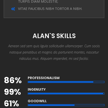
TURPIS DIAM MOLESTIE;
VITAE FAUCIBUS NIBH TORTOR A NIBH.
ALAN`S SKILLS
Aenean sed sem quis ligula sollicitudin ullamcorper. Cum sociis
natoque penatibus et magnis dis parturient montes, nascetur
ridiculus mus. Aliquam imperdiet, mi sed facilisi.
86%
PROFESSIONALISM
99%
INGENUITY
61%
GOODWILL